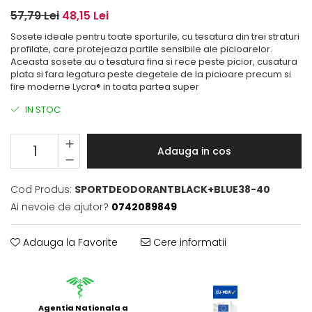
57,79 Lei
48,15 Lei
Sosete ideale pentru toate sporturile, cu tesatura din trei straturi
profilate, care protejeaza partile sensibile ale picioarelor.
Aceasta sosete au o tesatura fina si rece peste picior, cusatura
plata si fara legatura peste degetele de la picioare precum si
fire moderne Lycra® in toata partea super
IN STOC
Adauga in cos
Cod Produs:
SPORTDEODORANTBLACK+BLUE38-40
Ai nevoie de ajutor?
0742089849
Adauga la Favorite
Cere informatii
Agentia Nationala a