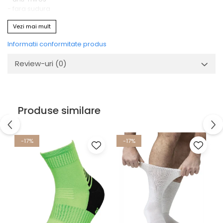
- fara sudura
- evaporarea umezelii
Vezi mai mult
- Protectia tendonului lui Ahile
- intarit pe calcai, picior si degete
Informatii conformitate produs
Review-uri
(0)
Produse similare
-17%
-17%