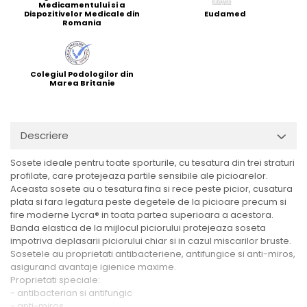
Medicamentului si a
Dispozitivelor Medicale din
Eudamed
Romania
Colegiul Podologilor din
Marea Britanie
Descriere
Sosete ideale pentru toate sporturile, cu tesatura din trei straturi
profilate, care protejeaza partile sensibile ale picioarelor.
Aceasta sosete au o tesatura fina si rece peste picior, cusatura
plata si fara legatura peste degetele de la picioare precum si
fire moderne Lycra® in toata partea superioara a acestora.
Banda elastica de la mijlocul piciorului protejeaza soseta
impotriva deplasarii piciorului chiar si in cazul miscarilor bruste.
Sosetele au proprietati antibacteriene, antifungice si anti-miros,
asigurand avantaje igienice maxime.
Proprietati speciale:
- antibacterian si antifungic
- anti-miros