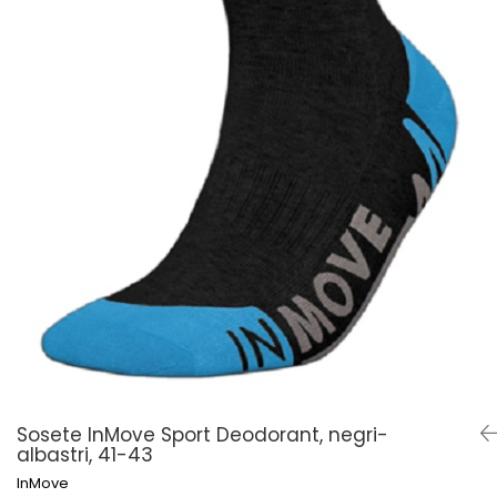
Șosete pentru edem și limfedem
Șosete pentru picioare umflate
Sosete InMove Sport Deodorant, negri-
albastri, 41-43
InMove