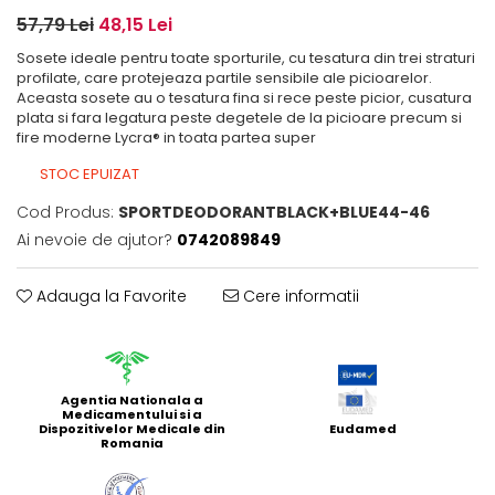
57,79 Lei
48,15 Lei
Sosete ideale pentru toate sporturile, cu tesatura din trei straturi
profilate, care protejeaza partile sensibile ale picioarelor.
Aceasta sosete au o tesatura fina si rece peste picior, cusatura
plata si fara legatura peste degetele de la picioare precum si
fire moderne Lycra® in toata partea super
STOC EPUIZAT
Cod Produs:
SPORTDEODORANTBLACK+BLUE44-46
Ai nevoie de ajutor?
0742089849
Adauga la Favorite
Cere informatii
Agentia Nationala a
Medicamentului si a
Dispozitivelor Medicale din
Eudamed
Romania