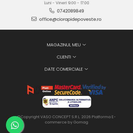
Luni - Vineri 9:00 - 17:00
0742089849
office@ciorapidepoveste.ro
MAGAZINUL MEU
CLIENTI
DATE COMERCIALE
©Copyright VASO CONCEPT S.R.L. 2026
Platforma E-
commerce by Gomag