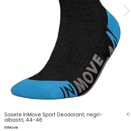
Șosete pentru edem și limfedem
Șosete pentru picioare umflate
Sosete InMove Sport Deodorant, negri-
albastri, 44-46
InMove