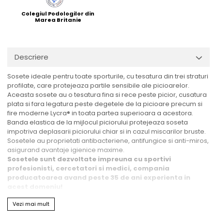
Colegiul Podologilor din
Marea Britanie
Descriere
Sosete ideale pentru toate sporturile, cu tesatura din trei straturi
profilate, care protejeaza partile sensibile ale picioarelor.
Aceasta sosete au o tesatura fina si rece peste picior, cusatura
plata si fara legatura peste degetele de la picioare precum si
fire moderne Lycra® in toata partea superioara a acestora.
Banda elastica de la mijlocul piciorului protejeaza soseta
impotriva deplasarii piciorului chiar si in cazul miscarilor bruste.
Sosetele au proprietati antibacteriene, antifungice si anti-miros,
asigurand avantaje igienice maxime.
Sosetele sunt dezvoltate impreuna cu sportivi
profesionisti, cercetatori si medici, compania
producatoarea avand peste 35 de ani experienta in
acest domeniu!
Proprietati speciale:
Vezi mai mult
- antibacterian si antifungic
- anti-miros