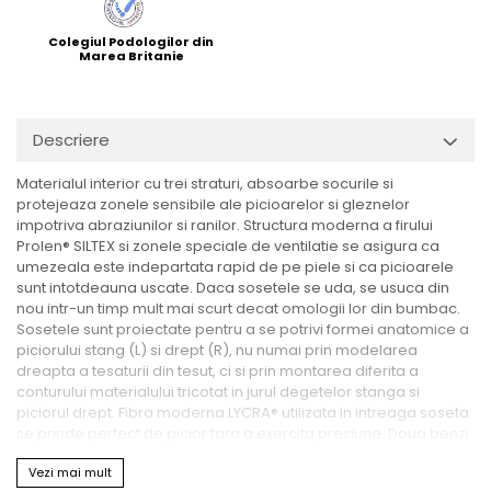
Colegiul Podologilor din
Marea Britanie
Descriere
Materialul interior cu trei straturi, absoarbe socurile si
protejeaza zonele sensibile ale picioarelor si gleznelor
impotriva abraziunilor si ranilor. Structura moderna a firului
Prolen® SILTEX si zonele speciale de ventilatie se asigura ca
umezeala este indepartata rapid de pe piele si ca picioarele
sunt intotdeauna uscate. Daca sosetele se uda, se usuca din
nou intr-un timp mult mai scurt decat omologii lor din bumbac.
Sosetele sunt proiectate pentru a se potrivi formei anatomice a
piciorului stang (L) si drept (R), nu numai prin modelarea
dreapta a tesaturii din tesut, ci si prin montarea diferita a
conturului materialului tricotat in jurul degetelor stanga si
piciorul drept. Fibra moderna LYCRA® utilizata in intreaga soseta
se prinde perfect de picior fara a exercita presiune. Doua benzi
elastice, la mijlocul piciorului si deasupra gleznei, protejeaza
Vezi mai mult
soseta impotriva deplasarii piciorului chiar si in timpul miscarilor