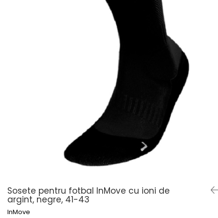
Șosete pentru edem și limfedem
Șosete pentru picioare umflate
Sosete pentru fotbal InMove cu ioni de
argint, negre, 41-43
InMove