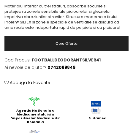
Materialul interior cu trei straturi, absoarbe socurile si
protejeaza zonele sensibile ale picioarelor si gleznelor
impotriva abraziunilor si ranilor. Structura moderna a firului
Prolen® SILTEX si zonele speciale de ventilatie se asigura ca
umezeala este indepartata rapid de pe piele si ca picioarel
Cere Oferta
Cod Produs:
FOOTBALLDEODORANTSILVER41
Ai nevoie de ajutor?
0742089849
Adauga la Favorite
Agentia Nationala a
Medicamentului si a
Dispozitivelor Medicale din
Eudamed
Romania