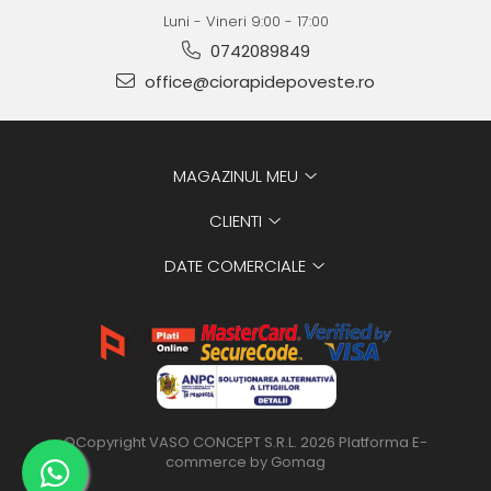
Luni - Vineri 9:00 - 17:00
0742089849
office@ciorapidepoveste.ro
MAGAZINUL MEU
CLIENTI
DATE COMERCIALE
©Copyright VASO CONCEPT S.R.L. 2026
Platforma E-
commerce by Gomag