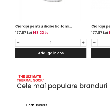
Ciorapi pentru diabetici Iomi
Ciorapi pe
Footnurse cu amortizare, albi,
Footnurse
177,87 Lei
148,22 Lei
177,87 Lei
marime 43-45, 3 perechi/set
albi, mar
Adauga in cos
Cele mai populare branduri
Heat Holders