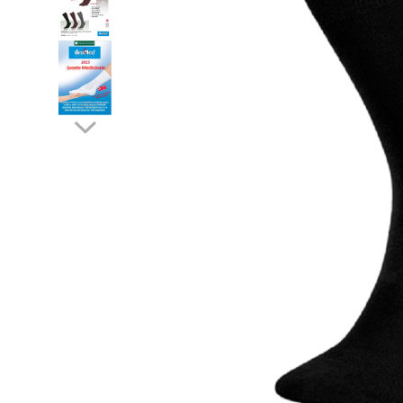
Șosete pentru diabetici
Șosete pentru edem și limfedem
Șosete pentru picioare umflate