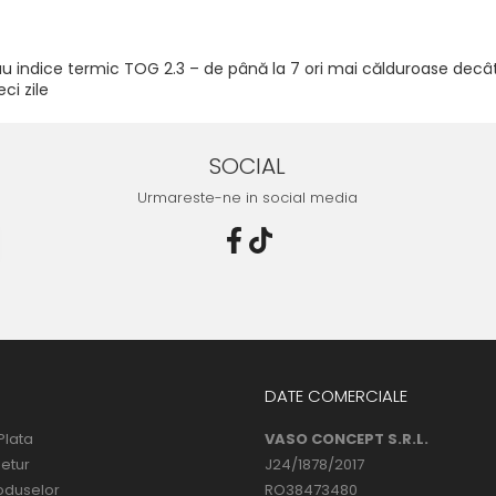
 indice termic TOG 2.3 – de până la 7 ori mai călduroase decât șo
ci zile
SOCIAL
Urmareste-ne in social media
DATE COMERCIALE
Plata
VASO CONCEPT S.R.L.
Retur
J24/1878/2017
oduselor
RO38473480