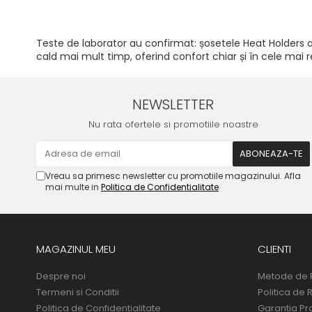
Teste de laborator au confirmat: șosetele Heat Holders au
cald mai mult timp, oferind confort chiar și în cele mai re
NEWSLETTER
Nu rata ofertele si promotiile noastre
Vreau sa primesc newsletter cu promotiile magazinului. Afla
mai multe in
Politica de Confidentialitate
MAGAZINUL MEU
CLIENTI
Despre noi
Metode de 
Termeni si Conditii
Politica de 
Politica de Confidentialitate
Garantia Pr