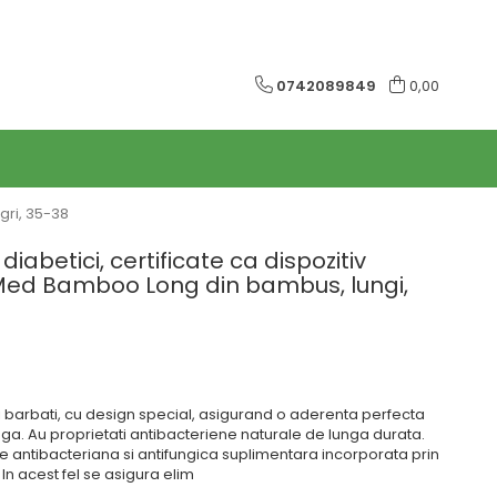
0742089849
0,00
gri, 35-38
iabetici, certificate ca dispozitiv
ed Bamboo Long din bambus, lungi,
 barbati, cu design special, asigurand o aderenta perfecta
anga. Au proprietati antibacteriene naturale de lunga durata.
e antibacteriana si antifungica suplimentara incorporata prin
In acest fel se asigura elim