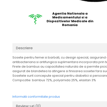
Agentia Nationala a
Medicamentului si a
Dispozitivelor Medicale din
Romania
Descriere
Sosete pentru femei si barbati, cu design special, asigurand 
antibacteriana si antifungica suplimentara incorporata prin t
Firele de bambus au capacitatea naturala de a permite picioa
asigurat de blandetea la atingere si finisarea sosetei fara 
Sosetele sunt concepute special pentru diabetici si persoanel
Compozitie: bambus 72%, polyamida 25%, elastan 3%
Informatii conformitate produs
Review-uri
(0)