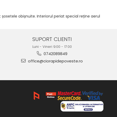
setele obișnuite. Interiorul periat special reține aerul
SUPORT CLIENTI
Luni - Vineri 9:00 - 17:00
0742089849
office@ciorapidepoveste.ro