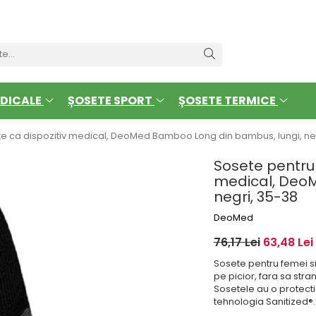
DICALE
ȘOSETE SPORT
ȘOSETE TERMICE
cate ca dispozitiv medical, DeoMed Bamboo Long din bambus, lungi, ne
Sosete pentru d
medical, DeoM
negri, 35-38
DeoMed
76,17 Lei
63,48 Lei
Sosete pentru femei si
pe picior, fara sa str
Sosetele au o protecti
tehnologia Sanitized®. 