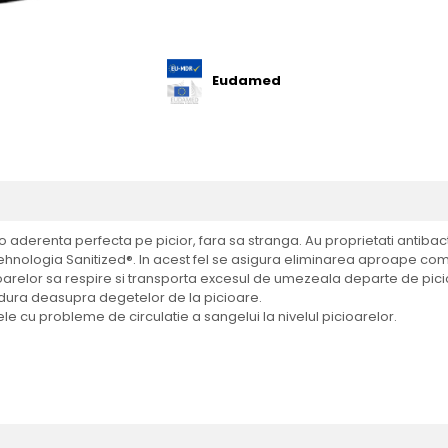
Eudamed
o aderenta perfecta pe picior, fara sa stranga. Au proprietati antiba
ehnologia Sanitized®. In acest fel se asigura eliminarea aproape compl
relor sa respire si transporta excesul de umezeala departe de picior.
sudura deasupra degetelor de la picioare.
e cu probleme de circulatie a sangelui la nivelul picioarelor.