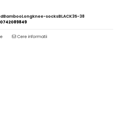
dBambooLongknee-socksBLACK35-38
0742089849
te
Cere informatii