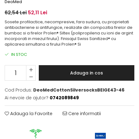
DeoMed
62,54 Lei
52,11 Lei
Sosete profilactice, necompresive, fara sudura, cu proprietati
antibacteriene si antifungice, realizate din compozitia firelor de
bumbac si a firelor Prolen® Siltex (polipropilena cu ioni de argint
incorporati in miezul firului). Finisajul Swiss Sanitized® cu
aplicarea simultana a firului Prolen® Si
IN STOC
Adauga in cos
Cod Produs:
DeoMedCottonSilversocksBEIGE43-46
Ai nevoie de ajutor?
0742089849
Adauga la Favorite
Cere informatii