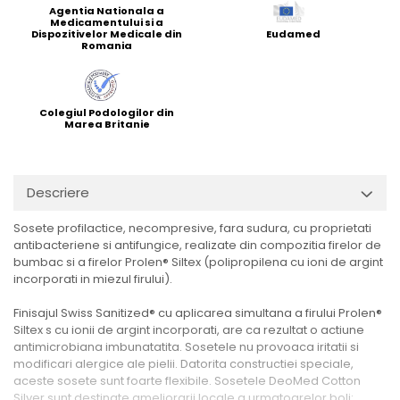
Agentia Nationala a
Medicamentului si a
Dispozitivelor Medicale din
Eudamed
Romania
Colegiul Podologilor din
Marea Britanie
Descriere
Sosete profilactice, necompresive, fara sudura, cu proprietati
antibacteriene si antifungice, realizate din compozitia firelor de
bumbac si a firelor Prolen® Siltex (polipropilena cu ioni de argint
incorporati in miezul firului).
Finisajul Swiss Sanitized® cu aplicarea simultana a firului Prolen®
Siltex s cu ionii de argint incorporati, are ca rezultat o actiune
antimicrobiana imbunatatita. Sosetele nu provoaca iritatii si
modificari alergice ale pielii. Datorita constructiei speciale,
aceste sosete sunt foarte flexibile. Sosetele DeoMed Cotton
Silver sunt destinate ameliorarii locale a urmatoarelor boli: