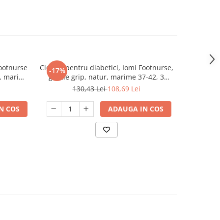
Footnurse
Ciorapi pentru diabetici, Iomi Footnurse,
Ciorapi pen
-17%
-17%
i, marime
gentle grip, natur, marime 37-42, 3
gentle grip
perechi/set
130,43 Lei
108,69 Lei
1
N COS
ADAUGA IN COS