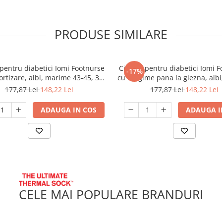
PRODUSE SIMILARE
 pentru diabetici Iomi Footnurse
Ciorapi pentru diabetici Iomi 
-17%
rtizare, albi, marime 43-45, 3
cu lungime pana la glezna, alb
perechi/set
43-45, 3 perechi/set
177,87 Lei
148,22 Lei
177,87 Lei
148,22 Lei
ADAUGA IN COS
ADAUGA I
CELE MAI POPULARE BRANDURI