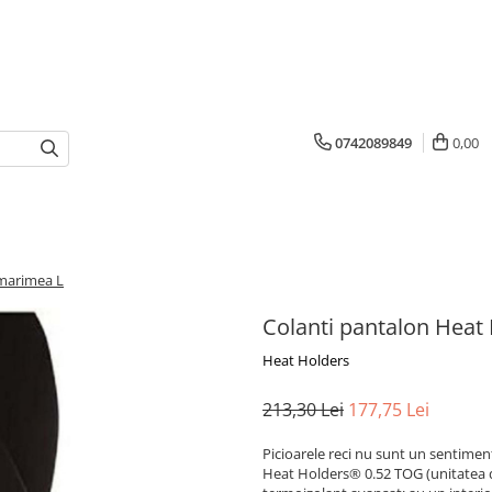
0742089849
0,00
 marimea L
Colanti pantalon Heat
Heat Holders
213,30 Lei
177,75 Lei
Picioarele reci nu sunt un sentiment
Heat Holders® 0.52 TOG (unitatea de 