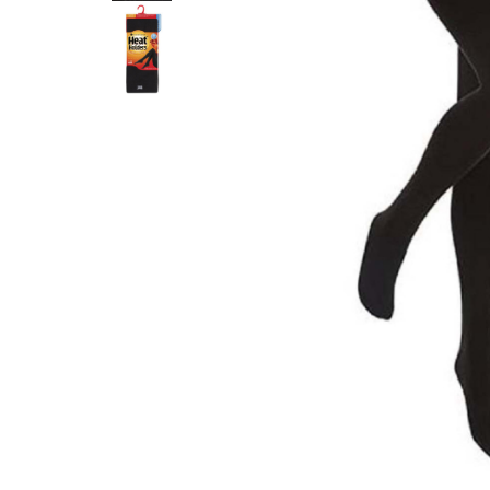
Șosete pentru edem și limfedem
Șosete pentru picioare umflate