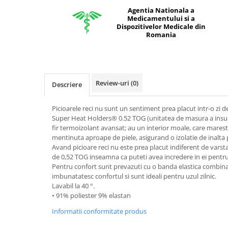
Agentia Nationala a
Medicamentului si a
Dispozitivelor Medicale din
Romania
Review-uri
(0)
Descriere
Picioarele reci nu sunt un sentiment prea placut intr-o zi de
Super Heat Holders® 0.52 TOG (unitatea de masura a insulat
fir termoizolant avansat; au un interior moale, care marest
mentinuta aproape de piele, asigurand o izolatie de inalta
Avand picioare reci nu este prea placut indiferent de vars
de 0,52 TOG inseamna ca puteti avea incredere in ei pentru
Pentru confort sunt prevazuti cu o banda elastica combina
imbunatatesc confortul si sunt ideali pentru uzul zilnic.
Lavabil la 40 °.
• 91% poliester 9% elastan
Informatii conformitate produs