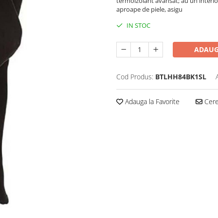
termoizolant avansat; au un interi
aproape de piele, asigu
IN STOC
ADAUG
Cod Produs:
BTLHH84BK1SL
Adauga la Favorite
Cere 