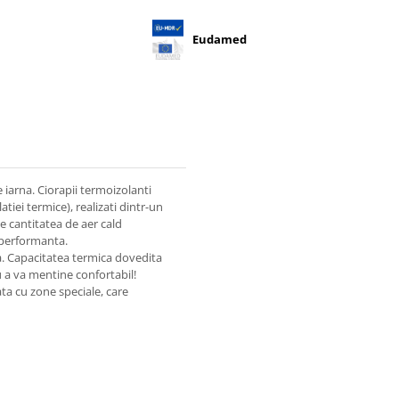
Eudamed
 iarna. Ciorapii termoizolanti
iei termice), realizati dintr-un
e cantitatea de aer cald
 performanta.
ta. Capacitatea termica dovedita
 a va mentine confortabil!
ta cu zone speciale, care