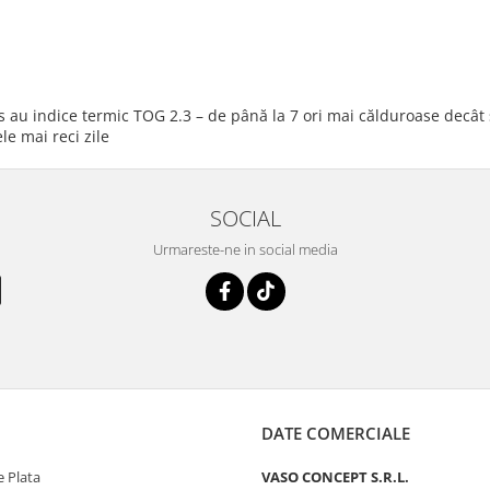
 au indice termic TOG 2.3 – de până la 7 ori mai călduroase decât șo
le mai reci zile
SOCIAL
Urmareste-ne in social media
DATE COMERCIALE
 Plata
VASO CONCEPT S.R.L.