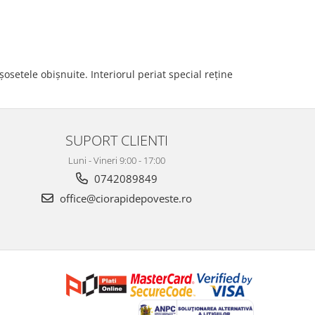
setele obișnuite. Interiorul periat special reține
SUPORT CLIENTI
Luni - Vineri 9:00 - 17:00
0742089849
office@ciorapidepoveste.ro