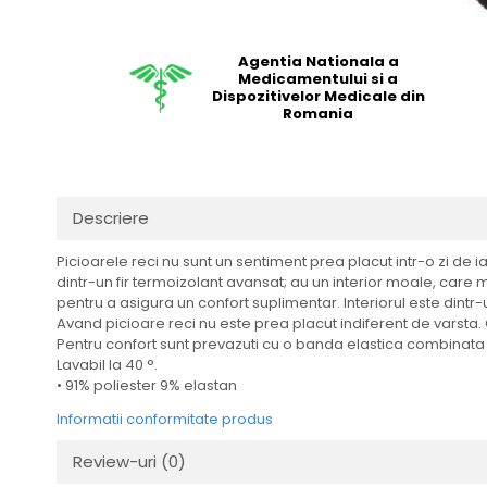
Agentia Nationala a
Medicamentului si a
Dispozitivelor Medicale din
Romania
Descriere
Picioarele reci nu sunt un sentiment prea placut intr-o zi de 
dintr-un fir termoizolant avansat; au un interior moale, care
pentru a asigura un confort suplimentar. Interiorul este dintr-u
Avand picioare reci nu este prea placut indiferent de varsta
Pentru confort sunt prevazuti cu o banda elastica combinata c
Lavabil la 40 °.
• 91% poliester 9% elastan
Informatii conformitate produs
Review-uri
(0)