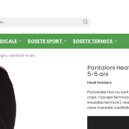
DICALE
ȘOSETE SPORT
ȘOSETE TERMICE
gra, varsta 5-6 ani
Pantaloni Heat
5-6 ani
Heat Holders
Picioarele reci nu sunt
copii. Ciorapii termoi
insulatiei termice), rea
care mareste cantitat