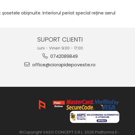
setele obișnuite. Interiorul periat special reține aerul
SUPORT CLIENTI
Luni - Vineri 9:00 - 17:00
0742089849
office@ciorapidepoveste.ro
©Copyright VASO CONCEPT S.R.L. 2026
Platforma E-