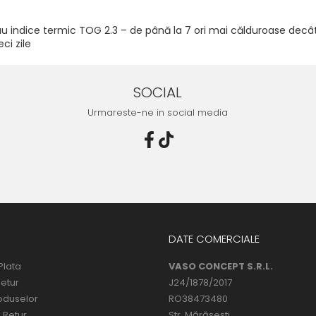
 indice termic TOG 2.3 – de până la 7 ori mai călduroase decât șo
ci zile
SOCIAL
Urmareste-ne in social media
DATE COMERCIALE
Plata
VASO CONCEPT S.R.L.
Retur
J24/1878/2017
oduselor
RO38473480
 Retur
Str. Mărăşeşti