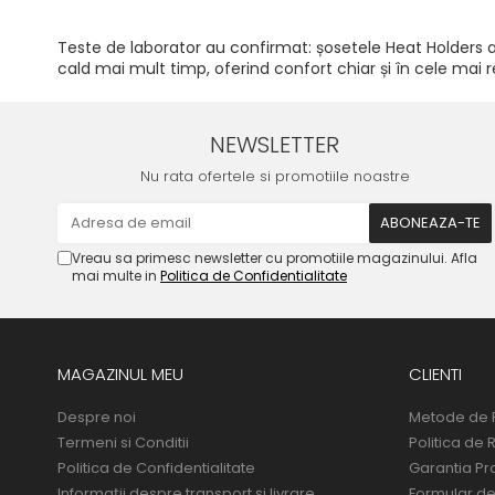
Teste de laborator au confirmat: șosetele Heat Holders au
cald mai mult timp, oferind confort chiar și în cele mai re
NEWSLETTER
Nu rata ofertele si promotiile noastre
Vreau sa primesc newsletter cu promotiile magazinului. Afla
mai multe in
Politica de Confidentialitate
MAGAZINUL MEU
CLIENTI
Despre noi
Metode de 
Termeni si Conditii
Politica de 
Politica de Confidentialitate
Garantia Pr
Informații despre transport și livrare
Formular de