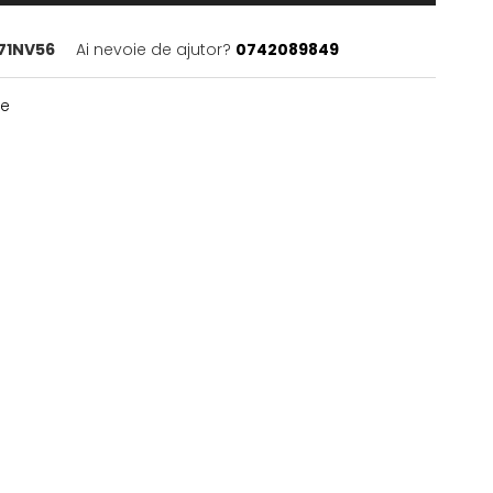
71NV56
Ai nevoie de ajutor?
0742089849
te