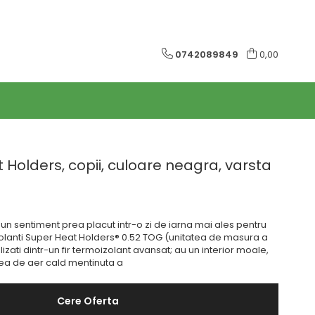
0742089849
0,00
 Holders, copii, culoare neagra, varsta
 un sentiment prea placut intr-o zi de iarna mai ales pentru
zolanti Super Heat Holders® 0.52 TOG (unitatea de masura a
lizati dintr-un fir termoizolant avansat; au un interior moale,
ea de aer cald mentinuta a
Cere Oferta