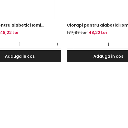
ntru diabetici Iomi
Ciorapi pentru diabetici Iom
 cu amortizare, albi,
Footnurse cu lungime pana 
148,22 Lei
177,87 Lei
148,22 Lei
-45, 3 perechi/set
albi, marime 43-45, 3 perec
Adauga in cos
Adauga in cos