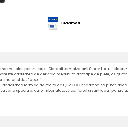
Eudamed
iarna mai ales pentru copii. Ciorapii termoizolanti Super Heat Holders®
 mareste cantitatea de aer cald mentinuta aproape de piele, asigurand
n material tip „fleece”.
. Capacitatea termica dovedita de 0,52 TOG inseamna ca puteti avea i
u zone speciale, care imbunatatesc confortul si sunt ideali pentru uzu