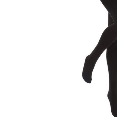
Șosete pentru edem și limfedem
Șosete pentru picioare umflate