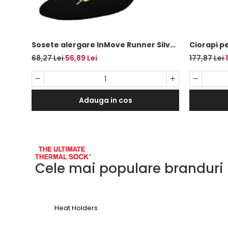
Sosete alergare InMove Runner Silver
Ciorapi pe
cu ioni de argint, verde-negru, 38-40
Footnurse
68,27 Lei
56,89 Lei
177,87 Lei
marime 43
Adauga in cos
Cele mai populare branduri
Heat Holders