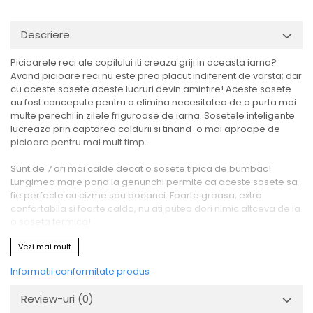
Descriere
Picioarele reci ale copilului iti creaza griji in aceasta iarna?
Avand picioare reci nu este prea placut indiferent de varsta; dar
cu aceste sosete aceste lucruri devin amintire! Aceste sosete
au fost concepute pentru a elimina necesitatea de a purta mai
multe perechi in zilele friguroase de iarna. Sosetele inteligente
lucreaza prin captarea caldurii si tinand-o mai aproape de
picioare pentru mai mult timp.
Sunt de 7 ori mai calde decat o sosete tipica de bumbac!
Lungimea mare pana la genunchi permite ca aceste sosete sa
fie perfecte cu cizme sau bocanci. Foarte groasa, extra
confortabila si foarte calda, nu ati putea dori nimic altceva de la
o soseta termica!
Aceste sosete au rating 2.34 pe scara TOG care masoara
Vezi mai mult
insulatia si rezistenta termica a materialelor. Este cel mai bun
rating obtinut de o pereche de sosete pana in acest moment.
Informatii conformitate produs
Sosetele originale Heat Holders sunt fabricate dintr-un material
special dezvoltat, care are calitati extreme in conditii de
Review-uri
(0)
temperatura scazuta. Firele in vrac extra in greutate si procesul