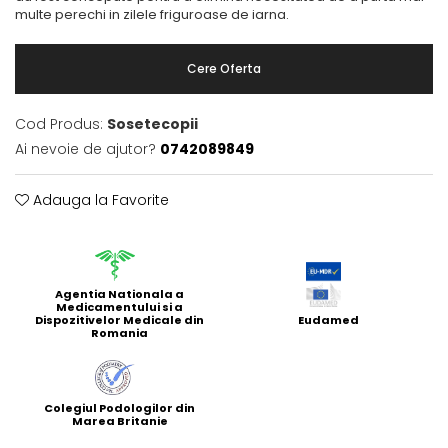
multe perechi in zilele friguroase de iarna.
Cere Oferta
Cod Produs:
Sosetecopii
Ai nevoie de ajutor?
0742089849
Adauga la Favorite
Agentia Nationala a
Medicamentului si a
Dispozitivelor Medicale din
Eudamed
Romania
Colegiul Podologilor din
Marea Britanie