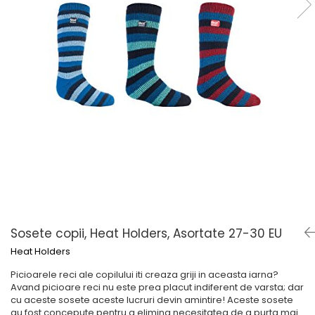
Șosete pentru diabetici
Șosete pentru edem și limfedem
Șosete pentru picioare umflate
Sosete copii, Heat Holders, Asortate 27-30 EU
Heat Holders
Picioarele reci ale copilului iti creaza griji in aceasta iarna?
Avand picioare reci nu este prea placut indiferent de varsta; dar
cu aceste sosete aceste lucruri devin amintire! Aceste sosete
au fost concepute pentru a elimina necesitatea de a purta mai