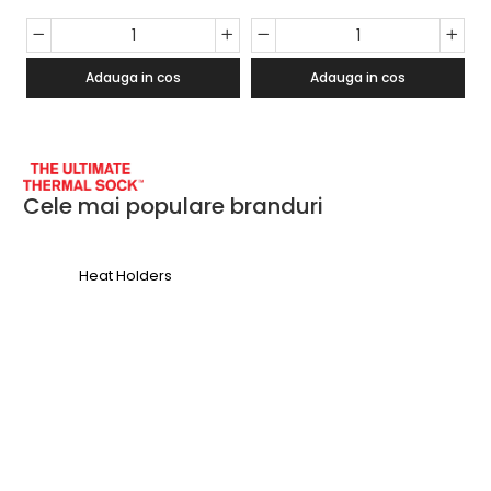
43-45, 3 perechi/set
43
Adauga in cos
Adauga in cos
Cele mai populare branduri
Heat Holders