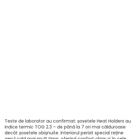
Teste de laborator au confirmat: șosetele Heat Holders au
indice termic TOG 2.3 – de până la 7 ori mai călduroase
decât șosetele obișnuite. Interiorul periat special reține
aerul cald mai mult timp, oferind confort chiar și în cele