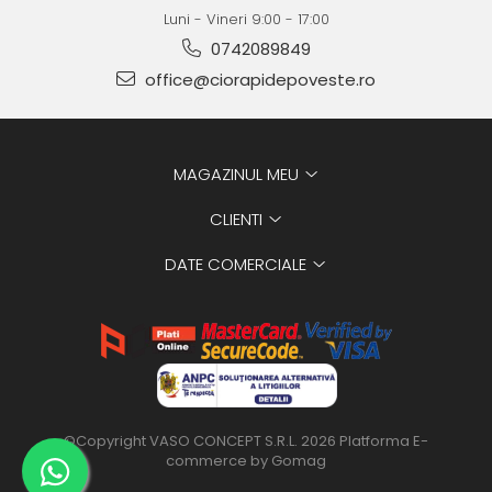
Luni - Vineri 9:00 - 17:00
0742089849
office@ciorapidepoveste.ro
MAGAZINUL MEU
CLIENTI
DATE COMERCIALE
©Copyright VASO CONCEPT S.R.L. 2026
Platforma E-
commerce by Gomag