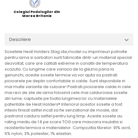
Colegiul Podologilor din
Marea Britanie
Descriere
Sosetele Heat Holders Stag Lite,model cu imprimeuri potrivite
pentru iarna si sarbatori sunt fabricate dintr-un material special
dezvoltat, care are calitati extreme in conditii de temperatura
scazuta. Cu lungime care variaza de la glezna pana la
genunchi, aceste sosete termice va vor ajuta sa pastrati
picioarele pe deplin confortabile si calde. Sunt disponibile in
mai multe variante de culoare! Pastrati picioarele calde in cele
mai reci de zile de iarna folosind cele mai calduroase sosete
din lume; captusite pe toata lungimea lor cu materialele
patentate de Heat Holders® Interiorul acestor sosete a fost
intesiv finisat astfel incat sa fie senzational de moale, dar
pastrand caldura astfel pentru lung timp. Aceste sosete au
rating mediu de 1.6 pe scara TOG care masoara insulatia si
rezistenta termica a materialelor. Compozitia fibrelor: 91% acril,
5% nylon, 3% poliester, 1% elastan.