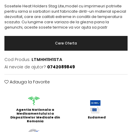
Sosetele Heat Holders Stag Lite,model cu imprimeuri potrivite
pentru iarna si sarbatori sunt fabricate dintr-un material special
dezvoltat, care are calitati extreme in conditii de temperatura
scazuta. Cu lungime care variaza de la glezna pana la
genunchi, aceste sosete termice va vor ajuta sa pastr
Cere Oferta
Cod Produs:
LTMHH11H1STA
Ai nevoie de ajutor?
0742089849
Adauga la Favorite
Agentia Nationala a
Medicamentului si a
Dispozitivelor Medicale din
Eudamed
Romania