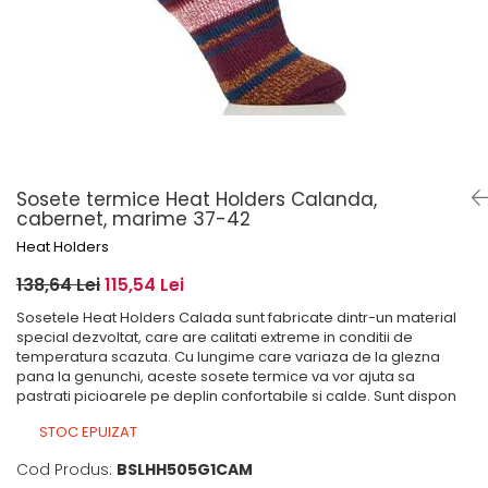
Șosete pentru edem și limfedem
Șosete pentru picioare umflate
Sosete termice Heat Holders Calanda,
cabernet, marime 37-42
Heat Holders
138,64 Lei
115,54 Lei
Sosetele Heat Holders Calada sunt fabricate dintr-un material
special dezvoltat, care are calitati extreme in conditii de
temperatura scazuta. Cu lungime care variaza de la glezna
pana la genunchi, aceste sosete termice va vor ajuta sa
pastrati picioarele pe deplin confortabile si calde. Sunt dispon
STOC EPUIZAT
Cod Produs:
BSLHH505G1CAM