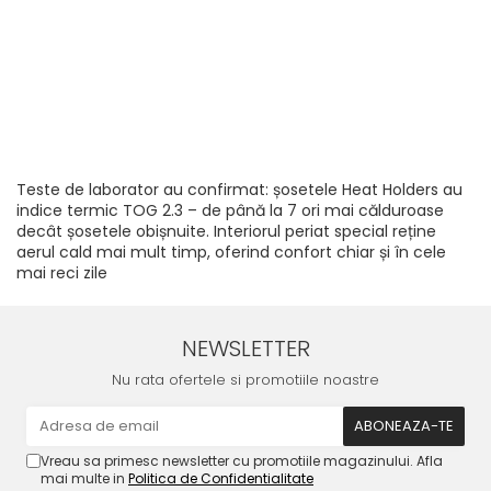
Teste de laborator au confirmat: șosetele Heat Holders au
indice termic TOG 2.3 – de până la 7 ori mai călduroase
decât șosetele obișnuite. Interiorul periat special reține
aerul cald mai mult timp, oferind confort chiar și în cele
mai reci zile
NEWSLETTER
Nu rata ofertele si promotiile noastre
Vreau sa primesc newsletter cu promotiile magazinului. Afla
mai multe in
Politica de Confidentialitate