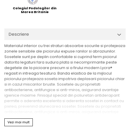
Colegiul Podologilor din
Marea Britanie
Descriere
Materialul interior cu trei straturi absoarbe socurile si protejeaza
zonele sensibile ale piciorului expuse ranilor si abraziunilor.
Sosetele sunt pe deplin confortabile si cuprind ferm piciorul
datorita legaturii fara sudura plata si necomprimante peste
degetele de la picioare precum si a firului modern Lycra®
regasit in intreaga tesatura. Banda elastica de la mijlocul
piciorului protejeaza soseta impotriva deplasarii piciorului chiar
si in cazul miscarilor bruste. Sosetele au proprietati
antibacteriene, antifungice si anti-miros, asigurand avantaje
igienice maxime. Finisajul special din poliuretan antiderapant
permite o aderenta excelenta si aderenta sosetei in contact cu
pielea, prevenind alunecarea sosetei. Sosetele au proprietati
antibacteriene, antifungice si anti-miros, asigurand avantaje
igienice maxime.
Vezi mai mult
Proprietati speciale: