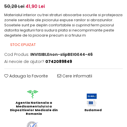
50,28 Lei
41,90 Lei
Materialul interior cu trei straturi absoarbe socurile si protejeaza
zonele sensibile ale piciorului expuse ranilor si abraziunilor.
Sosetele sunt pe deplin confortabile si cuprind ferm piciorul
datorita legaturii fara sudura plata si necomprimante peste
degetele de la picioare precum si a firului m
STOC EPUIZAT
Cod Produs:
INVISIBLEnon-slipBEIGE44-46
Ai nevoie de ajutor?
0742089849
Adauga la Favorite
Cere informatii
Agentia Nationala a
Medicamentului si a
Dispozitivelor Medicale din
Eudamed
Romania