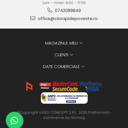
Luni - Vineri 9:00 - 17:00
0742089849
office@ciorapidepoveste.ro
MAGAZINUL MEU
CLIENTI
DATE COMERCIALE
©Copyright VASO CONCEPT S.R.L. 2026
Platforma E-
commerce by Gomag