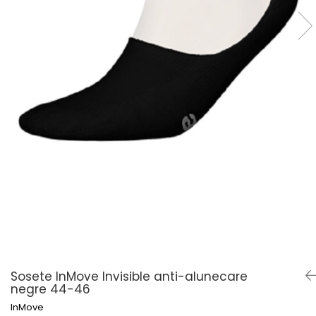
Șosete pentru diabetici
Șosete pentru edem și limfedem
Șosete pentru picioare umflate
Sosete InMove Invisible anti-alunecare
negre 44-46
InMove