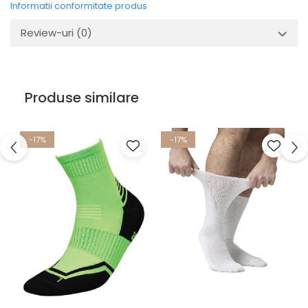
Informatii conformitate produs
- fara sudura
- necompresive
Review-uri
(0)
- protectie impotriva abraziunii
- antibacterian si antifungic
- anti-miros
- nu aluneca
Produse similare
-17%
-17%