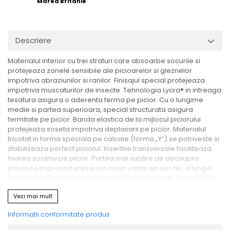
Marea Britanie
Descriere
Materialul interior cu trei straturi care absoarbe socurile si
protejeaza zonele sensibile ale picioarelor si gleznelor
impotriva abraziunilor si ranilor. Finisajul special protejeaza
impotriva muscaturilor de insecte. Tehnologia Lycra® in intreaga
tesatura asigura o aderenta ferma pe picior. Cu o lungime
medie si partea superioara, special structurata asigura
fermitate pe picior. Banda elastica de la mijlocul piciorului
protejeaza soseta impotriva deplasarii pe picior. Materialul
tricotat in forma speciala pe calcaie (forma „Y”) se potriveste si
stabilizeaza perfect piciorul. Insertiile transversale faciliteaza
fixarea sosetei pe picior. Partea mai subtire de deasupra
piciorului impreuna impreuna cu un canal de aer de-a lungul
lungimii sosetei accelereaza transportul umezelii. Proprietatile
unice antibacteriene si antifungice ale acestor sosete previn
Vezi mai mult
mirosul neplacut in timpul utilizarii si garanteaza o igiena
optima.
Informatii conformitate produs
Proprietati speciale:
- f
inisajul special protejeaza impotriva muscaturilor de insecte