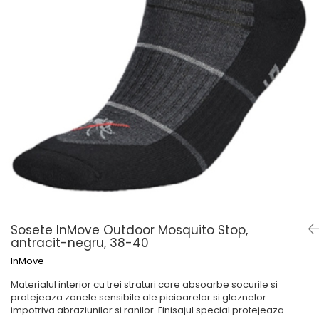
Șosete pentru edem și limfedem
Șosete pentru picioare umflate
Sosete InMove Outdoor Mosquito Stop,
antracit-negru, 38-40
InMove
Materialul interior cu trei straturi care absoarbe socurile si
protejeaza zonele sensibile ale picioarelor si gleznelor
impotriva abraziunilor si ranilor. Finisajul special protejeaza