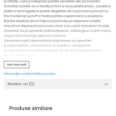
profilate, care protejeaza partile sensibile ale picioarelor.
Aceasta sosete au o tesatura fina si rece peste picior, cusatura
plata si fara legatura peste degetele de la picioare precum si
fire moderne Lycra® in toata partea superioara a acestora.
Banda elastica de la mijlocul piciorului protejeaza soseta
impotriva deplasarii piciorului chiar si in cazul miscarilor bruste.
Sosetele au proprietati antibacteriene, antifungice si anti-miros,
asigurand avantaje igienice maxime.
Sosetele sunt dezvoltate impreuna cu sportivi
profesionisti, cercetatori si medici, compania
producatoarea avand peste 35 de ani experienta in
acest domeniu!
Proprietati speciale:
Vezi mai mult
- antibacterian si antifungic
- anti-miros
Informatii conformitate produs
- fara sudura
- evaporarea umezelii
Review-uri
(0)
- protectia tendonului lui Ahile
- intarit pe calcai, picior si degete
Sosetele sunt produse in Polonia
Produse similare