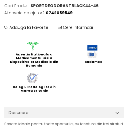
Cod Produs:
SPORTDEODORANTBLACK44-46
Ai nevoie de ajutor?
0742089849
Adauga la Favorite
Cere informatii
Agentia Nationala a
Medicamentului si a
Dispozitivelor Medicale din
Eudamed
Romania
Colegiul Podologilor din
Marea Britanie
Descriere
Sosete ideale pentru toate sporturile, cu tesatura din trei straturi