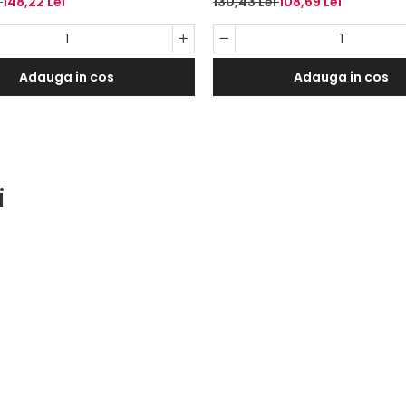
i
148,22 Lei
130,43 Lei
108,69 Lei
albi, marime 43-45, 3
marime 37-42, 3 perechi/se
set
Adauga in cos
Adauga in cos
i