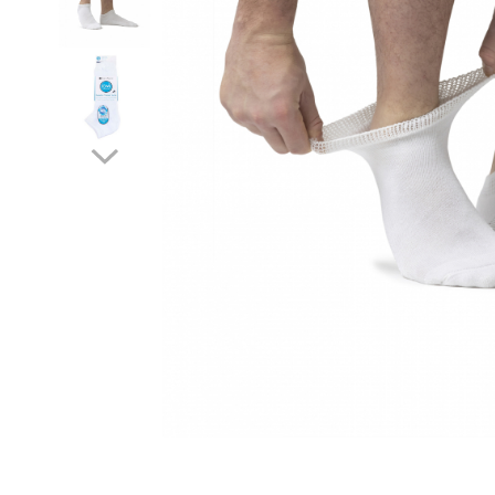
Șosete pentru edem și limfedem
Șosete pentru picioare umflate