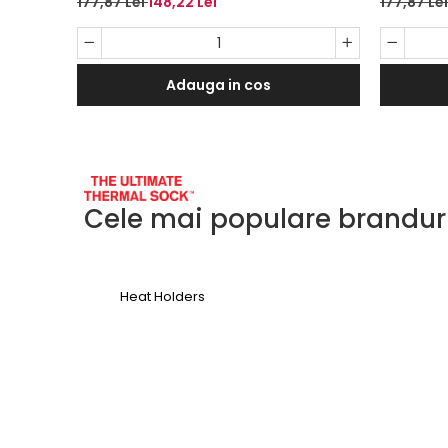
177,87 Lei
148,22 Lei
177,87 Le
marime 43-45, 3 perechi/set
glezna, 
perechi/
Adauga in cos
Cele mai populare brandur
Heat Holders