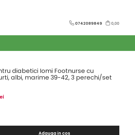
0742089849
0,00
ntru diabetici Iomi Footnurse cu
rti, albi, marime 39-42, 3 perechi/set
ei
Adauga in cos