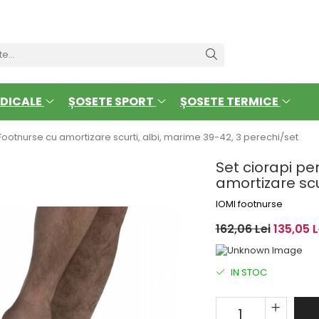
DICALE
ȘOSETE SPORT
ȘOSETE TERMICE
 Footnurse cu amortizare scurti, albi, marime 39-42, 3 perechi/set
Set ciorapi pe
amortizare scu
IOMI footnurse
162,06 Lei
135,05 L
IN STOC