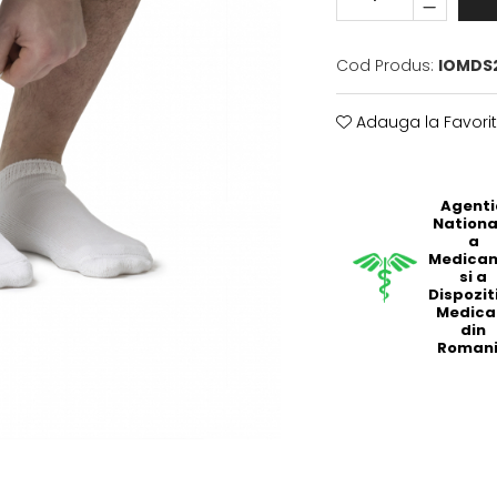
Cod Produs:
IOMDS
Adauga la Favori
Agent
Nationa
a
Medicam
si a
Dispozit
Medica
din
Roman