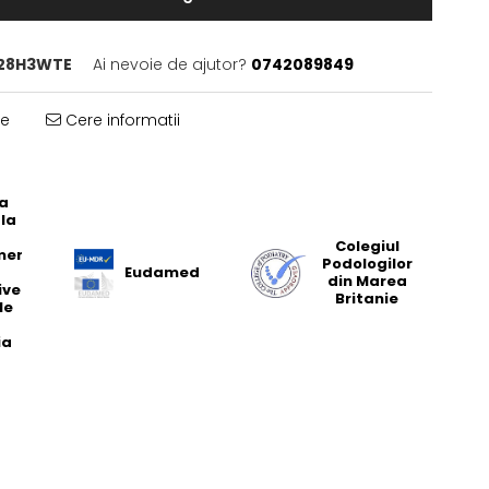
28H3WTE
Ai nevoie de ajutor?
0742089849
te
Cere informatii
ia
la
Colegiul
entului
Podologilor
Eudamed
din Marea
ivelor
Britanie
le
ia