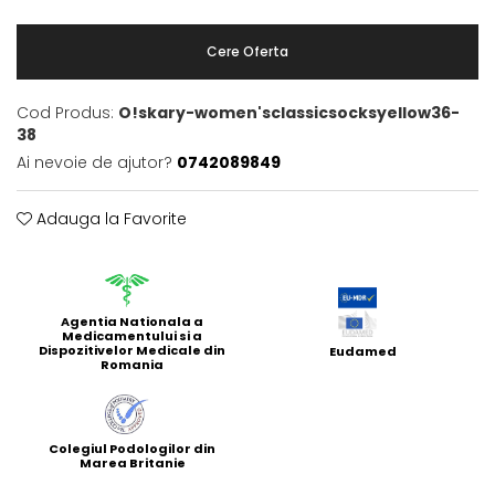
Cere Oferta
Cod Produs:
O!skary-women'sclassicsocksyellow36-
38
Ai nevoie de ajutor?
0742089849
Adauga la Favorite
Agentia Nationala a
Medicamentului si a
Dispozitivelor Medicale din
Eudamed
Romania
Colegiul Podologilor din
Marea Britanie