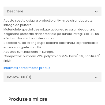
Descriere
Aceste sosete asigura protectie anti-miros chiar dupa o zi
intrega de purtare.
Materialele special dezvoltate actioneaza ca un deodorant
asigurand protectie antibacteriala pe durata intregii zile. Au un
efect similar cu al unui deodorant.
Sosetele nu se strang dupa spalare pastrandu-si proprietatile
in cele mai grele conditii.
Acestea sunt fabricate in Europa.
®
®
Compozitie: bumbac 72%, polyamida 25%, Lycra
3%, Sanitized
finish
Informatii conformitate produs
Review-uri
(0)
Produse similare