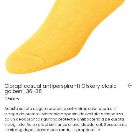
Șosete pentru edem și limfedem
Șosete pentru picioare umflate
Ciorapi casual antiperspiranti O!skary clasic
galbeni, 36-38
O!skary
Aceste sosete asigura protectie anti-miros chiar dupa o zi
intrega de purtare. Materialele special dezvoltate actioneaza
ca un deodorant asigurand protectie antibacteriala pe durata
intregii zile. Au un efect similar cu al unui deodorant. Sosetele nu
se strang dupa spalare pastrandu-si proprietatile