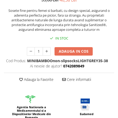
55,66 Lei
46,38 Lei
Sosete fine pentru femei si barbati, cu design special, asigurand o
aderenta perfecta pe picior, fara sa stranga. Au proprietati
antibacteriene naturale de lunga durata avand suplimentar o
protectie antifungica incorporata prin tehnologia Sanitized®,
asigurand eliminarea aproape completa a tuturor m
IN STOC
ADAUGA IN COS
Cod Produs:
MINIBAMBOOnon-slipsocksLIGHTGREY35-38
Ai nevoie de ajutor?
0742089849
Adauga la Favorite
Cere informatii
Agentia Nationala a
Medicamentului si a
Dispozitivelor Medicale din
Eudamed
Romania