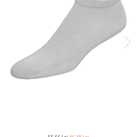
Șosete pentru edem și limfedem
Șosete pentru picioare umflate