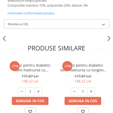
acestora in timpul purtarii.
Compozitie: bambus 72%, polyamida 25%, elastan 3%
Informatii conformitate produs
Review-uri
(0)
PRODUSE SIMILARE
Ciorapi pentru diabetici
Ciorapi pentru diabetici
-17%
-17%
Iomi Footnurse cu
Iomi Footnurse cu lungime
amortizare, albi, marime
pana la glezna, albi,
177,87 Lei
177,87 Lei
43-45, 3 perechi/set
marime 43-45, 3 perechi/set
148,22 Lei
148,22 Lei
ADAUGA IN COS
ADAUGA IN COS