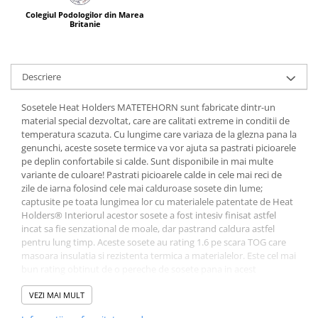
Colegiul Podologilor din Marea
Britanie
Descriere
Sosetele Heat Holders MATETEHORN sunt fabricate dintr-un
material special dezvoltat, care are calitati extreme in conditii de
temperatura scazuta. Cu lungime care variaza de la glezna pana la
genunchi, aceste sosete termice va vor ajuta sa pastrati picioarele
pe deplin confortabile si calde. Sunt disponibile in mai multe
variante de culoare! Pastrati picioarele calde in cele mai reci de
zile de iarna folosind cele mai calduroase sosete din lume;
captusite pe toata lungimea lor cu materialele patentate de Heat
Holders® Interiorul acestor sosete a fost intesiv finisat astfel
incat sa fie senzational de moale, dar pastrand caldura astfel
pentru lung timp. Aceste sosete au rating 1.6 pe scara TOG care
masoara insulatia si rezistenta termica a materialelor. Este cel mai
bun rating obtinut de o pereche de sosete pana in acest
moment. Heat Holders® nu stranguleaza piciorul si sunt
recomandate celor cu afectiuni de circulatie sanguina sau diabet.
VEZI MAI MULT
Cand temperaturile scad, purtati aceasta pereche de sosete