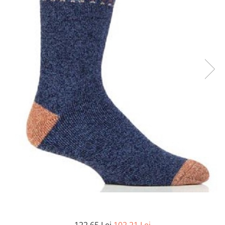
Șosete pentru edem și limfedem
Șosete pentru picioare umflate