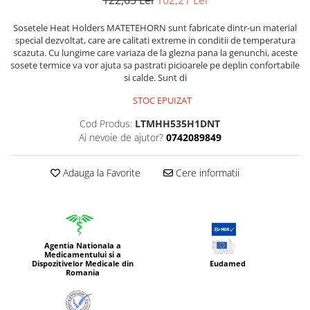
122,65 Lei
102,21 Lei
Sosetele Heat Holders MATETEHORN sunt fabricate dintr-un material
special dezvoltat, care are calitati extreme in conditii de temperatura
scazuta. Cu lungime care variaza de la glezna pana la genunchi, aceste
sosete termice va vor ajuta sa pastrati picioarele pe deplin confortabile
si calde. Sunt di
STOC EPUIZAT
Cod Produs:
LTMHH535H1DNT
Ai nevoie de ajutor?
0742089849
Adauga la Favorite
Cere informatii
Agentia Nationala a
Medicamentului si a
Dispozitivelor Medicale din
Eudamed
Romania