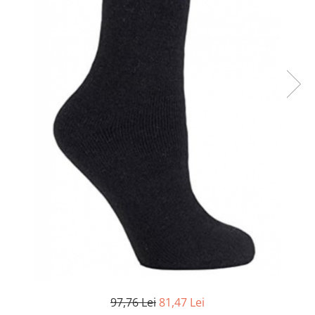
Șosete pentru edem și limfedem
Șosete pentru picioare umflate
97,76 Lei
81,47 Lei