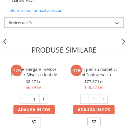
celor cu afectiuni de circulatie sanguina sau diabet.
VEZI MAI MULT
Compozitie fibra: 89% acril, 10% nylon, 1% elastan.
Informatii conformitate produs
Review-uri
(0)
PRODUSE SIMILARE
Sosete alergare InMove
Ciorapi pentru diabetici
-17%
-17%
Runner Silver cu ioni de
Iomi Footnurse cu
argint, verde-negru, 38-40
amortizare, albi, marime
68,27 Lei
177,87 Lei
43-45, 3 perechi/set
56,89 Lei
148,22 Lei
ADAUGA IN COS
ADAUGA IN COS