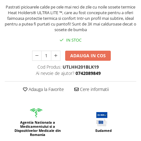
Pastrati picioarele calde pe cele mai reci de zile cu noile sosete termice
Heat Holders® ULTRA LITE ™, care au fost concepute pentru a oferi
faimoasa protectie termica si confort Intr-un profil mai subtire, ideal
pentru a putea fi purtati cu pantofi! Sunt de 3X mai calduroase decat o
sosete de bumba
IN STOC
ADAUGA IN COS
Cod Produs:
UTLHH201BLK19
Ai nevoie de ajutor?
0742089849
Adauga la Favorite
Cere informatii
Agentia Nationala a
Medicamentului si a
Dispozitivelor Medicale din
Eudamed
Romania