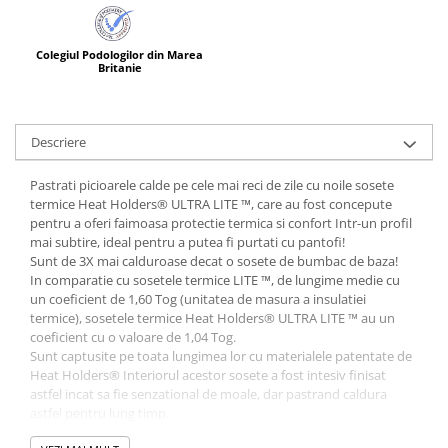
Colegiul Podologilor din Marea
Britanie
Descriere
Pastrati picioarele calde pe cele mai reci de zile cu noile sosete
termice Heat Holders® ULTRA LITE ™, care au fost concepute
pentru a oferi faimoasa protectie termica si confort Intr-un profil
mai subtire, ideal pentru a putea fi purtati cu pantofi!
Sunt de 3X mai calduroase decat o sosete de bumbac de baza!
In comparatie cu sosetele termice LITE ™, de lungime medie cu
un coeficient de 1,60 Tog (unitatea de masura a insulatiei
termice), sosetele termice Heat Holders® ULTRA LITE ™ au un
coeficient cu o valoare de 1,04 Tog.
Sunt captusite pe toata lungimea lor cu materialele patentate de
Heat Holders® Interiorul acestor sosete a fost intesiv finisat
astfel incat sa fie senzational de moale, dar pastrand caldura
astfel pentru lung timp.
Heat Holders® nu stranguleaza piciorul si sunt recomandate