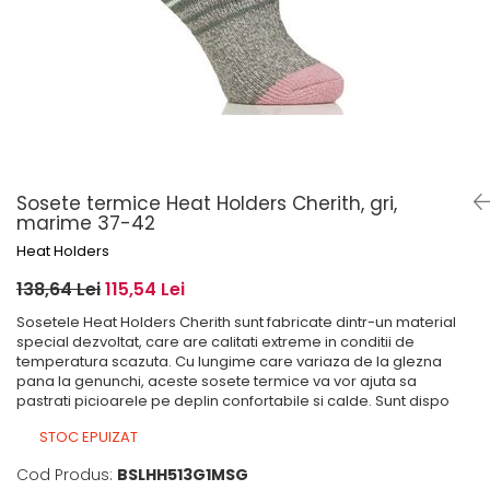
Șosete pentru edem și limfedem
Șosete pentru picioare umflate
Sosete termice Heat Holders Cherith, gri,
marime 37-42
Heat Holders
138,64 Lei
115,54 Lei
Sosetele Heat Holders Cherith sunt fabricate dintr-un material
special dezvoltat, care are calitati extreme in conditii de
temperatura scazuta. Cu lungime care variaza de la glezna
pana la genunchi, aceste sosete termice va vor ajuta sa
pastrati picioarele pe deplin confortabile si calde. Sunt dispo
STOC EPUIZAT
Cod Produs:
BSLHH513G1MSG