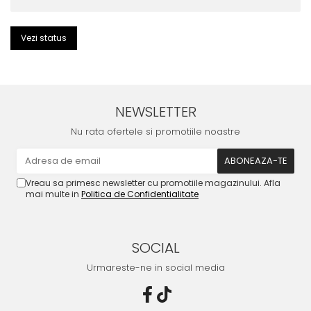
Șosete pentru edem și limfedem
Șosete pentru picioare umflate
Vezi status
NEWSLETTER
Nu rata ofertele si promotiile noastre
Vreau sa primesc newsletter cu promotiile magazinului. Afla
mai multe in
Politica de Confidentialitate
SOCIAL
Urmareste-ne in social media